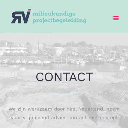
Ga
naar
inhoud
CONTACT
We zijn werkzaam door heel Nederland, neem
voor vrijblijvend advies contact met ons op!