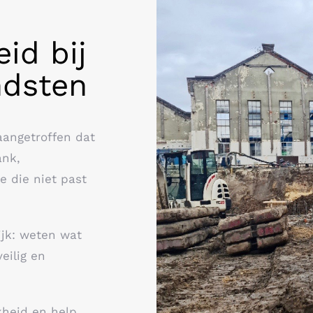
eid bij
ndsten
angetroffen dat
ank,
e die niet past
ijk: weten wat
eilig en
jkheid en help