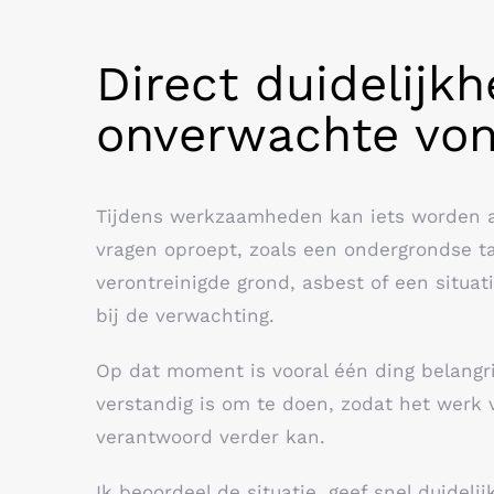
Direct duidelijkh
onverwachte vo
Tijdens werkzaamheden kan iets worden a
vragen oproept, zoals een ondergrondse t
verontreinigde grond, asbest of een situati
bij de verwachting.
Op dat moment is vooral één ding belangr
verstandig is om te doen, zodat het werk v
verantwoord verder kan.
Ik beoordeel de situatie, geef snel duideli