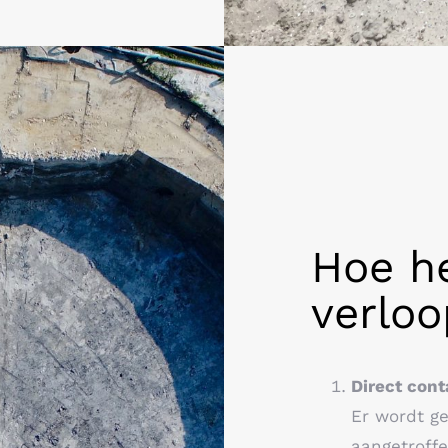
Hoe he
verloo
Direct cont
Er wordt ge
aangetroffe