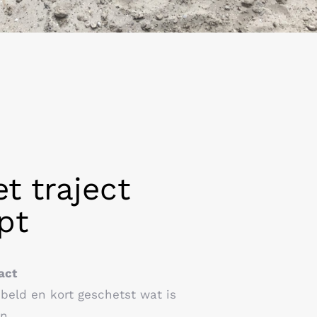
t traject
pt
act
beld en kort geschetst wat is
n.