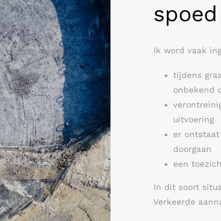
spoed
Ik word vaak ing
tijdens gr
onbekend o
verontreini
uitvoering
er ontstaat
doorgaan
een toezich
In dit soort situ
Verkeerde aanna