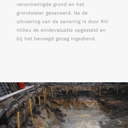
verontreinigde grond en het
grondwater gesaneerd. Na de
uitvoering van de sanering is door RVI
milieu de eindevaluatie opgesteld en
bij het bevoegd gezag ingediend.